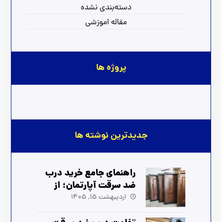
دسته‌بندی نشده
مقاله اموزشی
پروژه ها
جدیدترین نوشته ها
راهنمای جامع خرید درب
ضد سرقت آپارتمان؛ از
انتخاب تا نصب (آپدیت
اردیبهشت 15, 1405
1405)