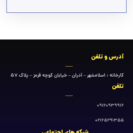
آدرس و تلفن
کارخانه : اسلامشهر – آدران – خیابان کوچه قرمز – پلاک ۵۷
تلفن
09120939916
02165291355
شبکه های اجتماعی