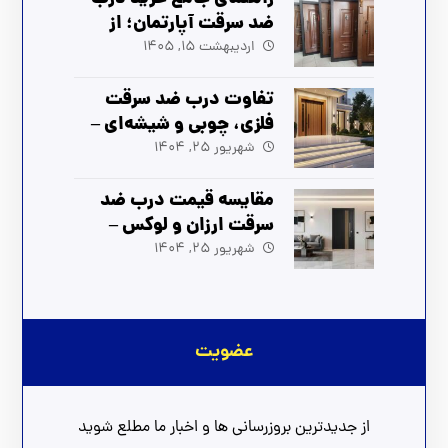
ضد سرقت آپارتمان؛ از
انتخاب تا نصب (آپدیت
اردیبهشت 15, 1405
1405)
تفاوت درب ضد سرقت
فلزی، چوبی و شیشه‌ای –
راهنمای انتخاب بهترین
شهریور 25, 1404
مدل
مقایسه قیمت درب ضد
سرقت ارزان و لوکس –
بهترین انتخاب برای شما
شهریور 25, 1404
عضویت
از جدیدترین بروزرسانی ها و اخبار ما مطلع شوید