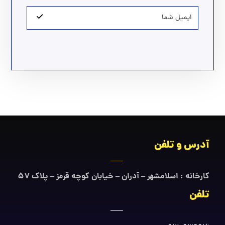
آدرس و تلفن
کارخانه : اسلامشهر – آدران – خیابان کوچه قرمز – پلاک ۵۷
تلفن