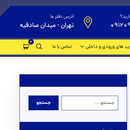
دی ساختمان
ارید؟
آدرس دفتر ما
09120
تهران - میدان صادقیه
ب های ورودی و داخلی
تماس با ما