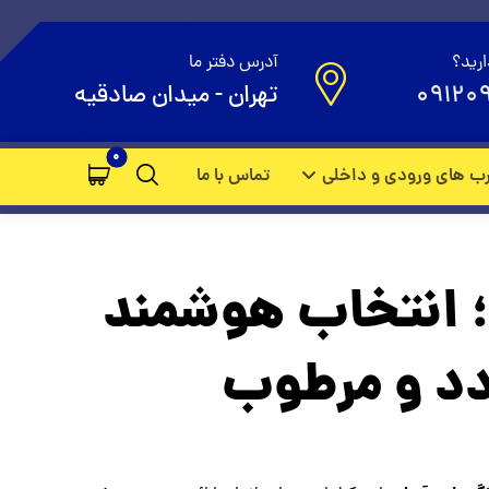
ارید؟
آدرس دفتر ما
09120
تهران - میدان صادقیه
ب های ورودی و داخلی
تماس با ما
رب ضد سرقت PVC؛ انتخاب هوشمند
دد و مرطوب