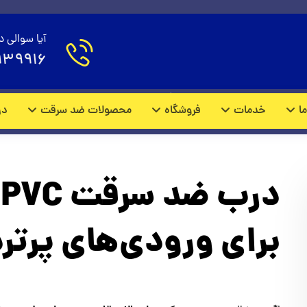
آیا سوالی د
939916
بلاگ آموزشی
اخبار
ما
خدمات
فروشگاه
محصولات ضد سرقت
در
د
برای ورودی‌های پرتر