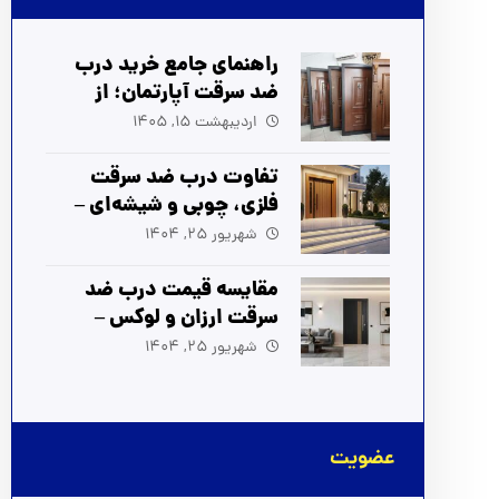
راهنمای جامع خرید درب
ضد سرقت آپارتمان؛ از
انتخاب تا نصب (آپدیت
اردیبهشت 15, 1405
1405)
تفاوت درب ضد سرقت
فلزی، چوبی و شیشه‌ای –
راهنمای انتخاب بهترین
شهریور 25, 1404
مدل
مقایسه قیمت درب ضد
سرقت ارزان و لوکس –
بهترین انتخاب برای شما
شهریور 25, 1404
عضویت