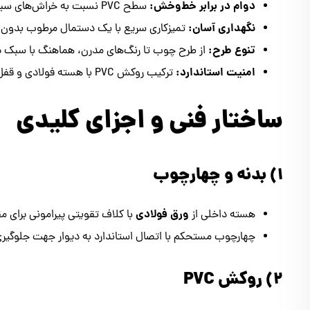
دوام در برابر خط‌وخش:
سطح PVC نسبت به خراش‌های سبک مقاوم است و ظاهر درب را در طول زمان حفظ می‌کند.
نگهداری آسان:
تمیزکاری سریع با یک دستمال مرطوب بدون نی
تنوع طرح:
از طرح چوب تا رنگ‌های مدرن، هماهنگ با سبک د
امنیت استاندارد:
ترکیب روکش PVC با هسته فولادی و قفل چندنقطه‌ای امنیت مطمئن فراهم می‌کند.
ساختار فنی و اجزای کلیدی
۱) بدنه و چهارچوب
ورق فولادی
هسته داخلی از
با کلاف تقویتی پیرامونی برای مقا
چهارچوب مستحکم با اتصال استاندارد به دیوار جهت جلوگیری 
۲) روکش PVC