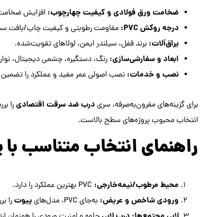
ضخامت ورق فولادی و کیفیت چهارچوب:
افزایش ضخامت =
درجه روکش PVC:
مقاومت رطوبتی و کیفیت چاپ/بافت سطح
یراق‌آلات:
برند قفل، سیلندر ایمن، لولاهای تقویت‌شده.
ابعاد و سفارشی‌سازی:
رنگ، دستگیره، چشمی دیجیتال، نوار
نصب و خدمات:
نصب اصولی عمر مفید و عملکرد را تضمین م
درب ضد سرقت اقتصادی
برای گزینه‌های مقرون‌به‌صرفه، سری
را بر
انتخاب محبوب پروژه‌های سطح بالاست.
راهنمای انتخاب متناسب با پ
محیط مرطوب/نیمه‌خارجی:
PVC بهترین عملکرد را دارد.
ورودی شاخص و عریض:
پیوت
به‌جای PVC، مدل‌های
را بر
لابی مجتمع‌ها:
درب لابی
جلوه و امنیت ورودی را همزمان ارت