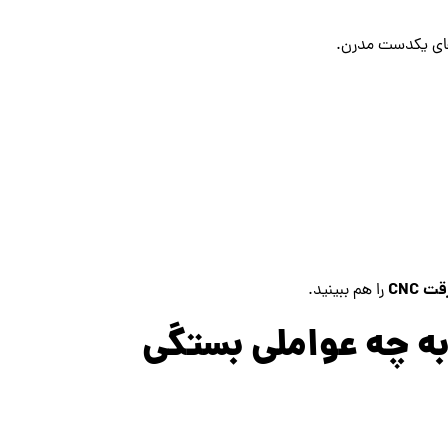
های یکدست مدرن.
 CNC
را هم ببینید.
مت درب ضد سرقت PVC به چه عواملی بستگی