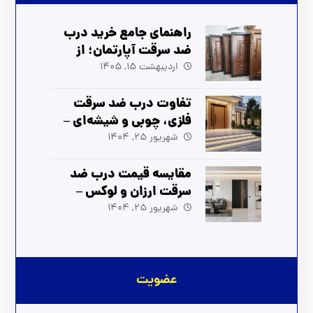
راهنمای جامع خرید درب
ضد سرقت آپارتمان؛ از
انتخاب تا نصب (آپدیت
اردیبهشت 15, 1405
1405)
تفاوت درب ضد سرقت
فلزی، چوبی و شیشه‌ای –
راهنمای انتخاب بهترین
شهریور 25, 1404
مدل
مقایسه قیمت درب ضد
سرقت ارزان و لوکس –
بهترین انتخاب برای شما
شهریور 25, 1404
عضویت