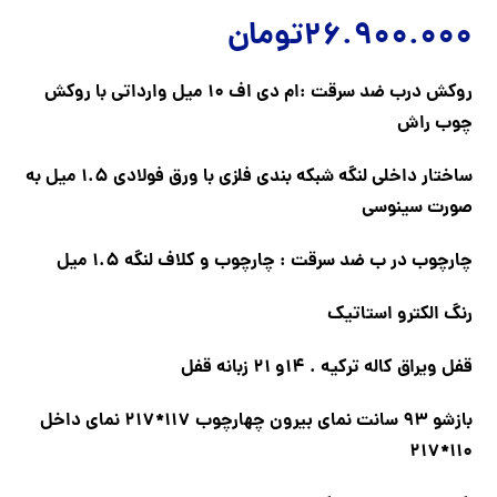
26.900.000
تومان
روکش درب ضد سرقت :ام دی اف 10 میل وارداتی با روکش
چوب راش
ساختار داخلی لنگه شبکه بندی فلزی با ورق فولادی 1.5 میل به
صورت سینوسی
چارچوب در ب ضد سرقت : چارچوب و کلاف لنگه 1.5 میل
رنگ الکترو استاتیک
قفل ویراق کاله ترکیه . 14و 21 زبانه قفل
بازشو 93 سانت نمای بیرون چهارچوب 117*217 نمای داخل
110*217