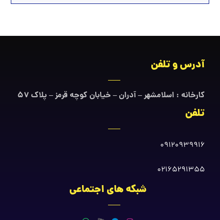
آدرس و تلفن
کارخانه : اسلامشهر – آدران – خیابان کوچه قرمز – پلاک ۵۷
تلفن
09120939916
02165291355
شبکه های اجتماعی