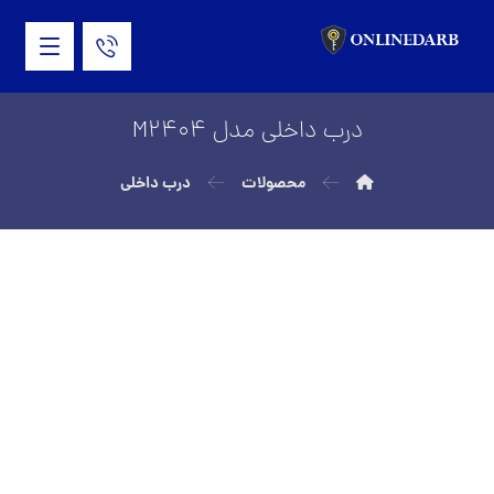
درب داخلی مدل M2404
محصولات
درب داخلی