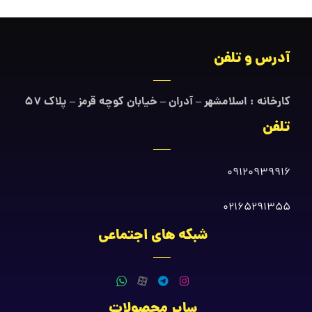
آدرس و تلفن
کارخانه : اسلامشهر – آدران – خیابان کوچه قرمز – پلاک ۵۷
تلفن
09120939916
02165291355
شبکه های اجتماعی
سایر محصولات