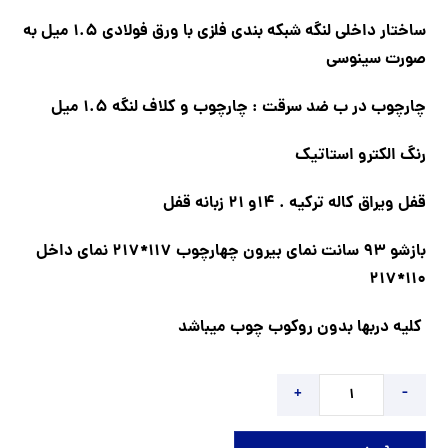
ساختار داخلی لنگه شبکه بندی فلزی با ورق فولادی 1.5 میل به
صورت سینوسی
چارچوب در ب ضد سرقت : چارچوب و کلاف لنگه 1.5 میل
رنگ الکترو استاتیک
قفل ویراق کاله ترکیه . 14و 21 زبانه قفل
بازشو 93 سانت نمای بیرون چهارچوب 117*217 نمای داخل
110*217
کلیه دربها بدون روکوب چوب میباشد
+
-