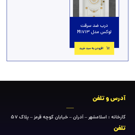
درب ضد سرقت
لوکس مدل M1713
افزودن به سبد خرید
آدرس و تلفن
کارخانه : اسلامشهر – آدران – خیابان کوچه قرمز – پلاک ۵۷
تلفن