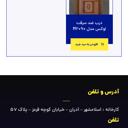
درب ضد سرقت
لوکس مدل M2090
افزودن به سبد خرید
آدرس و تلفن
کارخانه : اسلامشهر – آدران – خیابان کوچه قرمز – پلاک ۵۷
تلفن