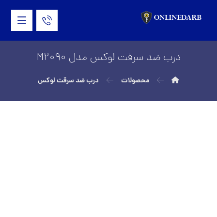
درب ضد سرقت لوکس مدل M2090
محصولات
درب ضد سرقت لوکس