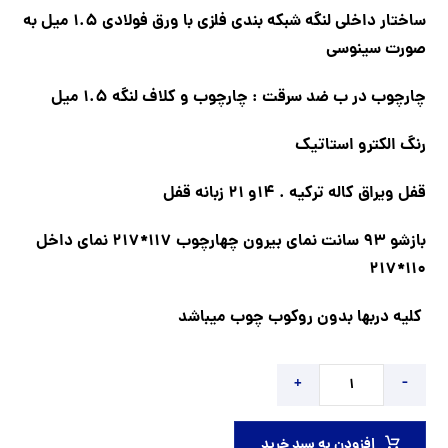
ساختار داخلی لنگه شبکه بندی فلزی با ورق فولادی 1.5 میل به
صورت سینوسی
چارچوب در ب ضد سرقت : چارچوب و کلاف لنگه 1.5 میل
رنگ الکترو استاتیک
قفل ویراق کاله ترکیه . 14و 21 زبانه قفل
بازشو 93 سانت نمای بیرون چهارچوب 117*217 نمای داخل
110*217
کلیه دربها بدون روکوب چوب میباشد
+
-
افزودن به سبد خرید