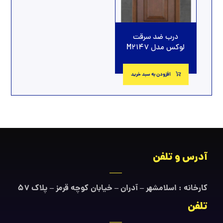
درب ضد سرقت
لوکس مدل M2147
افزودن به سبد خرید
آدرس و تلفن
کارخانه : اسلامشهر – آدران – خیابان کوچه قرمز – پلاک ۵۷
تلفن