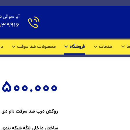
د سرقت لوکس مدل M2151
آیا سوالی د
939916
محصولات
درب ضد سرقت لوکس
ما
خدمات
فروشگاه
محصولات ضد سرقت
در
500.000
روکش درب ضد سرقت :ام دی اف 10 میل وارداتی با روکش چ
ساختار داخلی لنگه شبکه بندی فلزی با ورق فول