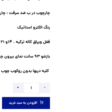
چارچوب در ب ضد سرقت : چارچوب و 
رنگ الکترو استاتیک
قفل ویراق کاله ترکیه . 14و 21 زبانه قفل
بازشو 93 سانت نمای بیرون چهارچوب 117*217 نمای داخل 110*217
کلیه دربها بدون روکوب چوب 
+
-
افزودن به سبد خرید