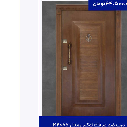
44.500.
تومان
درب ضد سرقت لوکس مدل M2086