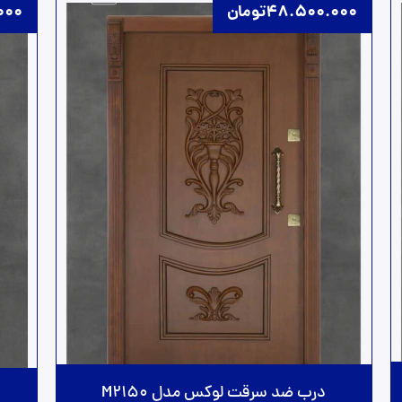
48.500.000
تومان
000
درب ضد سرقت لوکس مدل M2150