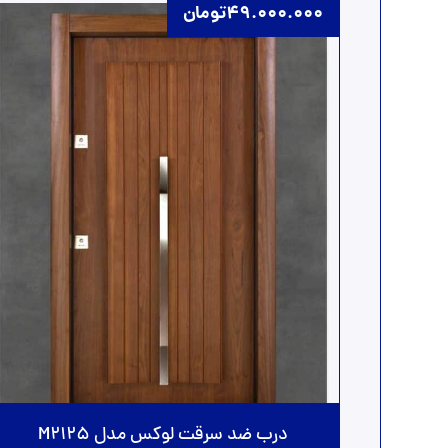
49.000.000
تومان
درب ضد سرقت لوکس مدل M2125