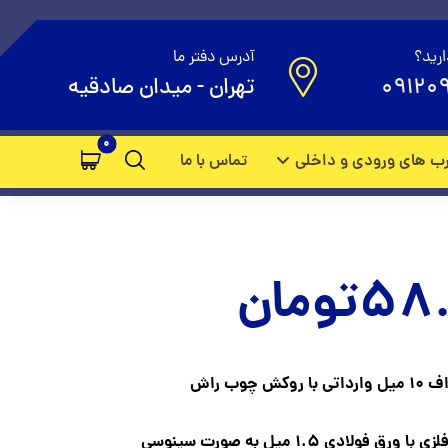
ارید؟
آدرس دفتر ما
09120
تهران - میدان صادقیه
ب های ورودی و داخلی
تماس با ما
58.
تومان
وب راش
ادی 1.5 میل به صورت سینوسی