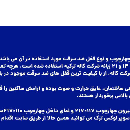
چهارچوب و کلاف لنگه 1.5 میل و قفل و یراق 14 و 21 زبانه شرکت کاله ترکیه است
شرکت کاله، از با کیفیت ترین قفل های ضد سرقت موجود در باز
نی ساختمان، عایق حرارت و صوت بوده و آرامش ساکنین را فر
بالایی برخوردار هستند.
انداز
وپر لوکس ترک می توانید همین حالا از طریق سایت اقدام ک