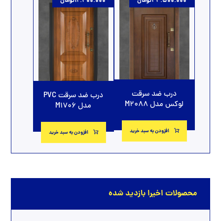
44.500.000
تومان
12.400.000
تومان
درب ضد سرقت
درب ضد سرقت PVC
لوکس مدل M2088
مدل M1706
افزودن به سبد خرید
افزودن به سبد خرید
محصولات اخیرا بازدید شده