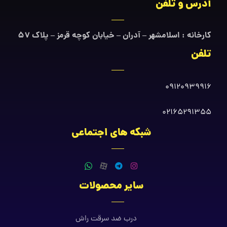
آدرس و تلفن
کارخانه : اسلامشهر – آدران – خیابان کوچه قرمز – پلاک ۵۷
تلفن
09120939916
02165291355
شبکه های اجتماعی
سایر محصولات
درب ضد سرقت راش