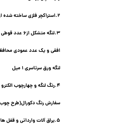
2.استراکچر فلزی ساخته شده از ورق 1.5 میل
3.لنگه متشکل از6 عدد قوطی فلزی 20*40 به صورت
افقی و یک عدد عمودی محافظ
لنگه ورق سرتاسری 1 میل
4.رنگ لنگه و چهارچوب الکترو استاتیک و در صورت
سفارش رنگ دکورال(طرح چوب)
5.یراق آلات وارداتی و قفل ها کاله ساخت ترکیه میباشند.