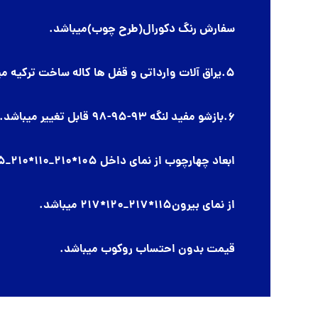
سفارش رنگ دکورال(طرح چوب)میباشد.
5.یراق آلات وارداتی و قفل ها کاله ساخت ترکیه میباشند.
6.بازشو مفید لنگه 93-95-98 قابل تغییر میباشد.
ابعاد چهارچوب از نمای داخل 105*210_110*210_115*217
از نمای بیرون115*217_120*217 میباشد.
قیمت بدون احتساب روکوب میباشد.