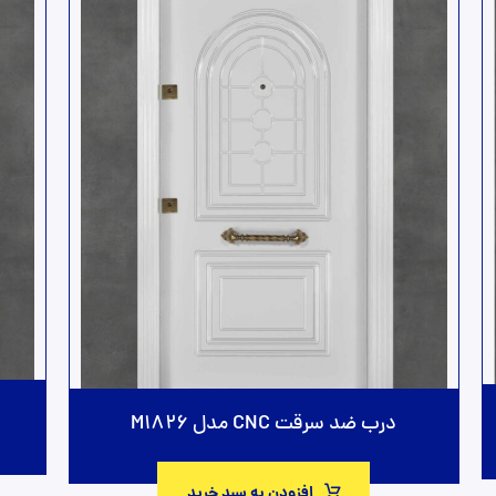
درب ضد سرقت CNC مدل M1826
افزودن به سبد خرید