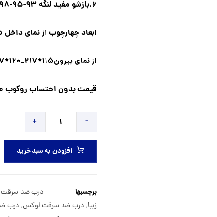
6.بازشو مفید لنگه 93-95-98 قابل تغییر میباشد.
ابعاد چهارچوب از نمای داخل 105*210_110*210_115*217
از نمای بیرون115*217_120*217 میباشد.
قیمت بدون احتساب روکوب می
+
-
افزودن به سبد خرید
برچسبها
درب ضد سرقت
,
زیبا
,
درب ضد سرقت لوکس
,
درب ضد