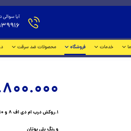
 سرقت CNC مدل M1861
آیا سوالی د
939916
محصولات
درب ضد سرقت CNC
ما
خدمات
فروشگاه
محصولات ضد سرقت
در
.800.000
1.روکش درب ام دی اف 8 و 10 میل با روکش چوب راش
و رنگ پلی یوتان