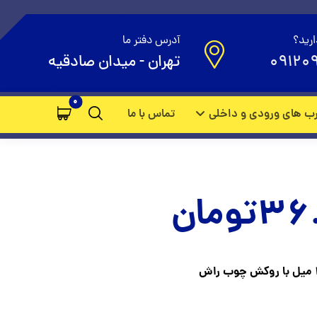
ارید؟
آدرس دفتر ما
09120
تهران - میدان صادقیه
ب های ورودی و داخلی
تماس با ما
36
تومان