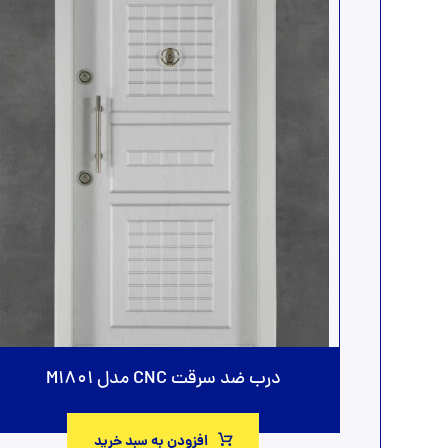
درب ضد سرقت CNC مدل M1801
افزودن به سبد خرید