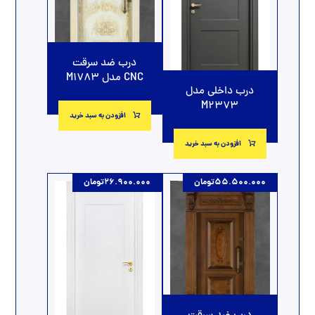
درب ضد سرقت
CNC مدل M1783
درب داخلی مدل
M2373
افزودن به سبد خرید
افزودن به سبد خرید
55.500.000
تومان
26.900.000
تومان