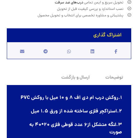
تحویل سریع و ایمن تمامی
درب‌های ضد سرقت
نصب استاندارد و بررسی کیفیت قبل از تحویل
پشتیبانی و مشاوره تخصصی برای انتخاب و تحویل محصول
توضیحات
ارسال و بازگشت
1.روکش درب ام دی اف 8 و 10 میل با روکش PVC
2.استراکچر فلزی ساخته شده از ورق 1.5 میل
3.لنگه متشکل از6 عدد قوطی فلزی 20*40 به
صورت