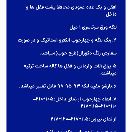
افقی و یک عدد عمودی محافظ پشت قفل ها و
داخل
لنگه ورق سرتاسری 1 میل
4.رنگ لنگه و چهارچوب الکترو استاتیک و در صورت
سفارش رنگ دکورال(طرح چوب)میباشد.
5.یراق آلات وارداتی و قفل ها کاله ساخت ترکیه
میباشند.
6.بازشو مفید لنگه 93-95-98 قابل تغییر میباشد.
7.ابعاد چهارچوب از نمای داخل:105*210–
110*210–115*217
از نمای بیرون:115*217–120*217