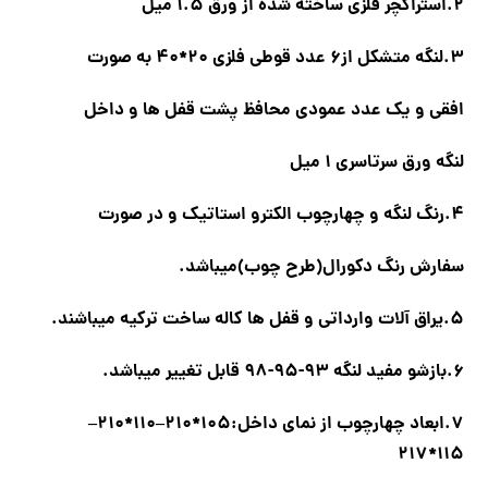
2.استراکچر فلزی ساخته شده از ورق 1.5 میل
3.لنگه متشکل از6 عدد قوطی فلزی 20*40 به صورت
افقی و یک عدد عمودی محافظ پشت قفل ها و داخل
لنگه ورق سرتاسری 1 میل
4.رنگ لنگه و چهارچوب الکترو استاتیک و در صورت
سفارش رنگ دکورال(طرح چوب)میباشد.
5.یراق آلات وارداتی و قفل ها کاله ساخت ترکیه میباشند.
6.بازشو مفید لنگه 93-95-98 قابل تغییر میباشد.
7.ابعاد چهارچوب از نمای داخل:105*210–110*210–
115*217