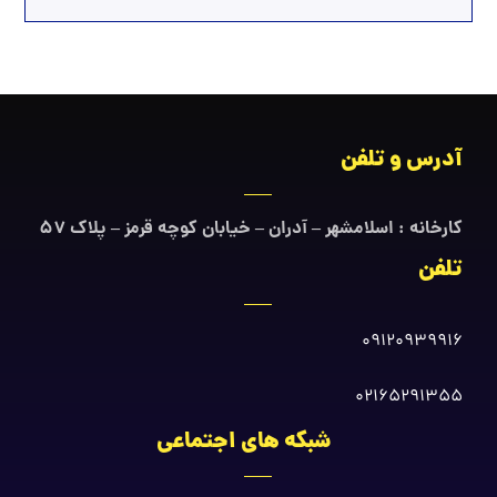
آدرس و تلفن
کارخانه : اسلامشهر – آدران – خیابان کوچه قرمز – پلاک ۵۷
تلفن
09120939916
02165291355
شبکه های اجتماعی