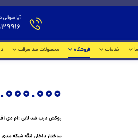
درب لابی مدل M1867
آیا سوالی د
939916
محصولات
درب لابی
ما
خدمات
فروشگاه
محصولات ضد سرقت
در
.000.000
روکش درب ضد لابی :ام دی اف 10 میل وارداتی با روکش چوب گر
ساختار داخلی لنگه شبکه بندی فلزی با ورق فول