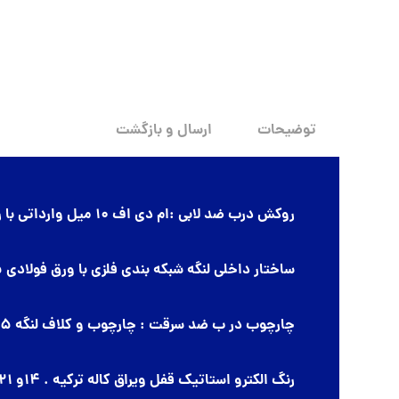
توضیحات
ارسال و بازگشت
روکش درب ضد لابی :ام دی اف 10 میل وارداتی با روکش چوب گردو
ساختار داخلی لنگه شبکه بندی فلزی با ورق فولادی 1.5 میل به صورت سینوسی
چارچوب در ب ضد سرقت : چارچوب و کلاف لنگه 1.5 میل
رنگ الکترو استاتیک قفل ویراق کاله ترکیه . 14و 21 زبانه