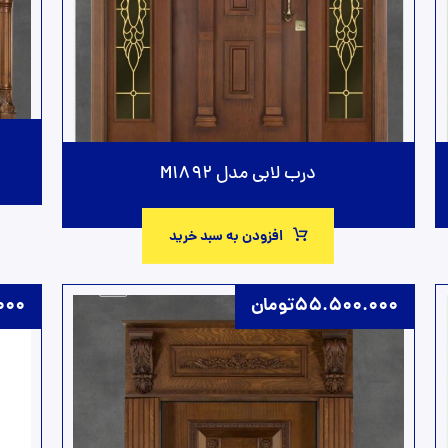
درب لابی مدل M1892
افزودن به سبد خرید
55.500.000
تومان
000