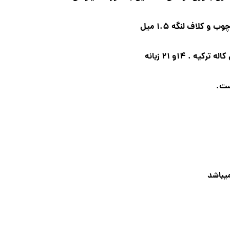
کلاف لنگه 1.5 میل
ه . 14و 21 زبانه
ست.
یباشد