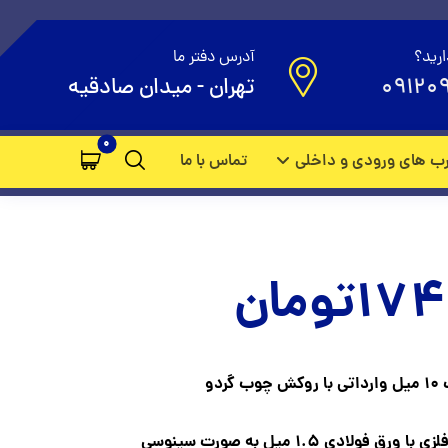
ارید؟
آدرس دفتر ما
09120
تهران - میدان صادقیه
ب های ورودی و داخلی
تماس با ما
174
تومان
دو
ادی 1.5 میل به صورت سینوسی