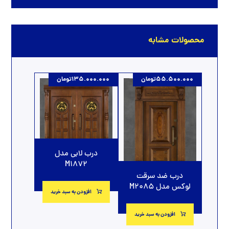
محصولات مشابه
55.500.000
تومان
135.000.000
تومان
درب لابی مدل
M1872
درب ضد سرقت
لوکس مدل M2085
افزودن به سبد خرید
افزودن به سبد خرید