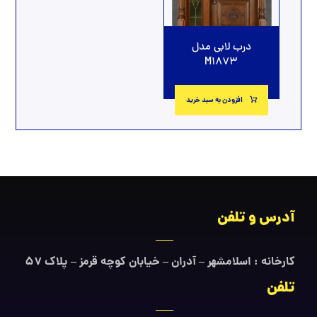
درب لابی مدل
M1873
افزودن به سبد خرید
آدرس و تلفن
کارخانه : اسلامشهر – آدران – خیابان کوچه قرمز – پلاک ۵۷
تلفن