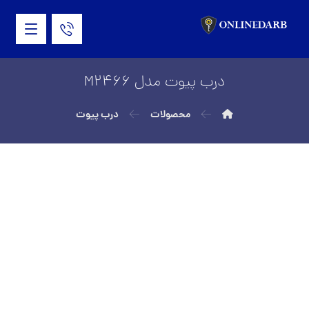
درب پیوت مدل M2466
محصولات
درب پیوت