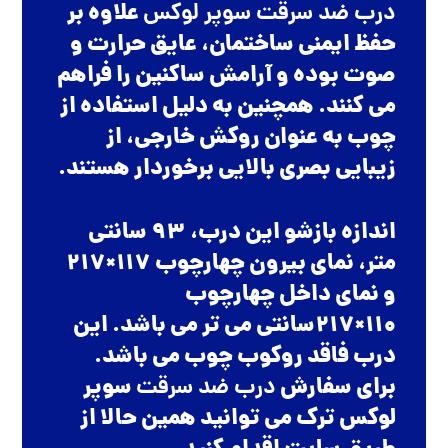
درب ضد سرقت سوپر لوکس
علاوه بر
حفظ ایمنی ساختمان، عایق حرارت و
صوت بوده و آرامش ساکنین را فراهم
می کنند. همچنین به دلیل استفاده از
چوب به عنوان روکش خارجی، از
زیبایی بصری بالایی برخوردار هستند.
اندازه بازشو این درب، 93 سانتی
متر، نمای بیرون چهارچوب 117×217
و نمای داخل چهارچوب
110×217سانتی می تر می باشد. این
درب فاقد روکوب چوب می باشد.
برای سفارش
درب ضد سرقت
سوپر
لوکس ترک می توانید همین حالا از