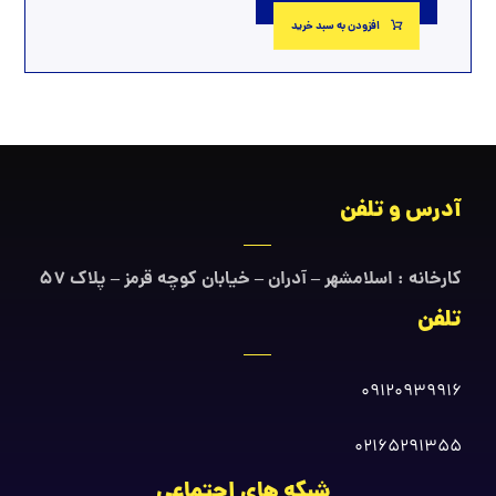
افزودن به سبد خرید
آدرس و تلفن
کارخانه : اسلامشهر – آدران – خیابان کوچه قرمز – پلاک ۵۷
تلفن
09120939916
02165291355
شبکه های اجتماعی