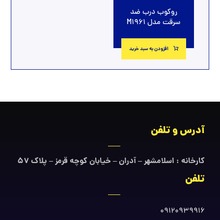
روکوب درب ضد
سرقت مدل M1961
افزودن به سبد خرید
آدرس و تلفن
کارخانه : اسلامشهر – آدران – خیابان کوچه قرمز – پلاک ۵۷
تلفن
09120939916