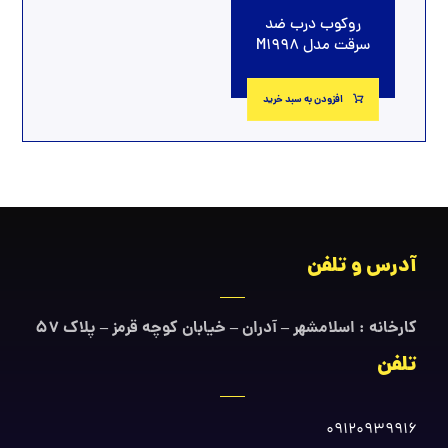
روکوب درب ضد
سرقت مدل M1998
افزودن به سبد خرید
آدرس و تلفن
کارخانه : اسلامشهر – آدران – خیابان کوچه قرمز – پلاک ۵۷
تلفن
09120939916