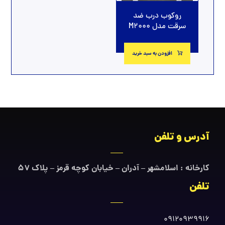
روکوب درب ضد
سرقت مدل M2000
افزودن به سبد خرید
آدرس و تلفن
کارخانه : اسلامشهر – آدران – خیابان کوچه قرمز – پلاک ۵۷
تلفن
09120939916