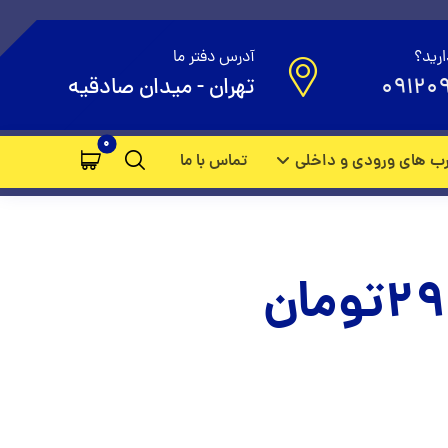
ارید؟
آدرس دفتر ما
09120
تهران - میدان صادقیه
ب های ورودی و داخلی
تماس با ما
29
تومان