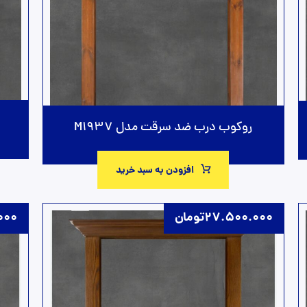
روکوب درب ضد سرقت مدل M1937
افزودن به سبد خرید
27.500.000
تومان
000