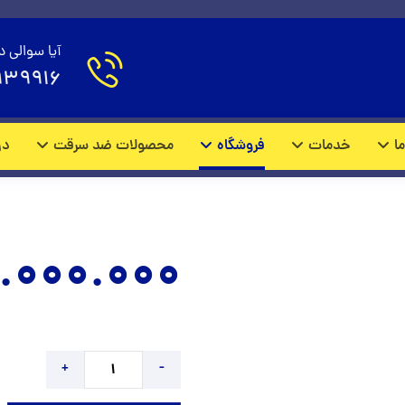
 درب ضد سرقت مدل M2014
آیا سوالی د
939916
محصولات
روکوب درب ضد سرقت
ما
خدمات
فروشگاه
محصولات ضد سرقت
در
.000.000
+
-