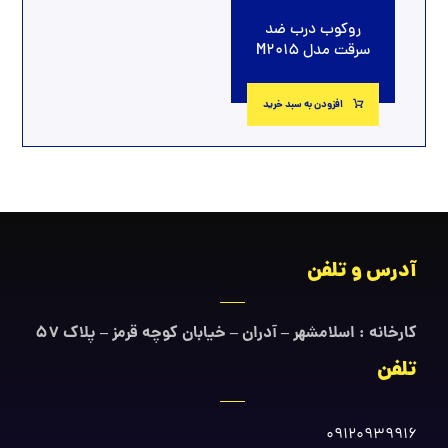
روکوب درب ضد
سرقت مدل M2015
افزودن به سبد خرید
آدرس و تلفن
کارخانه : اسلامشهر – آدران – خیابان کوچه قرمز – پلاک ۵۷
تلفن
09120939916