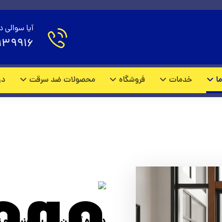
درباره ما
آیا سوالی د
939916
درباره ما
ما
خدمات
فروشگاه
محصولات ضد سرقت
در
درباره آنلاین درب - امنیت و