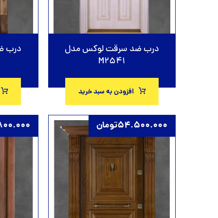
درب ضد سرقت لوکس مدل
درب ض
M2541
افزودن به سبد خرید
54.500.000
تومان
800.000