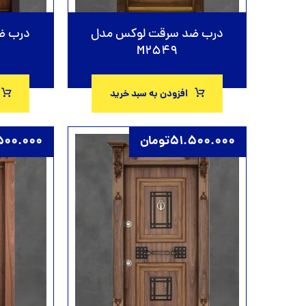
درب ضد سرقت لوکس مدل
درب ض
M2549
افزودن به سبد خرید
51.500.000
تومان
00.000