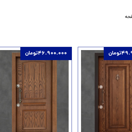
فحه
49.
تومان
46.900.000
تومان