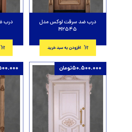
درب ضد سرقت لوکس مدل
درب ض
M2545
افزودن به سبد خرید
50.500.000
تومان
500.000