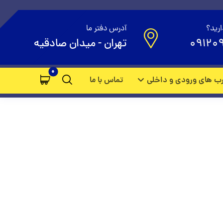
ان
ارید؟
آدرس دفتر ما
09120
تهران - میدان صادقیه
ب های ورودی و داخلی
تماس با ما