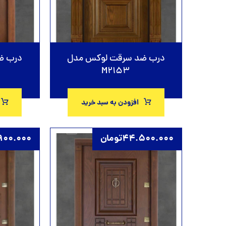
درب ضد سرقت لوکس مدل
درب ض
M2153
افزودن به سبد خرید
44.500.000
تومان
900.000