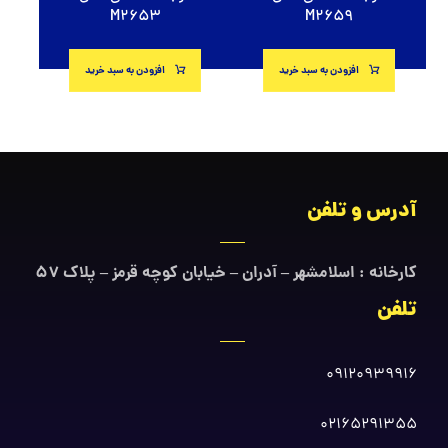
M2653
M2659
افزودن به سبد خرید
افزودن به سبد خرید
آدرس و تلفن
کارخانه : اسلامشهر – آدران – خیابان کوچه قرمز – پلاک ۵۷
تلفن
09120939916
02165291355