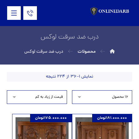
درب ضد سرقت لوکس
محصولات
درب ضد سرقت لوکس
نمایش 1–36 از 224 نتیجه
181.000.000
تومان
175.000.000
تومان