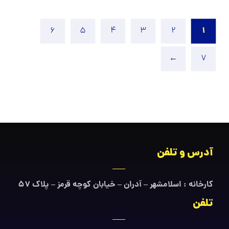
1
6
5
4
3
2
←
7
آدرس و تلفن
کارخانه : اسلامشهر – آدران – خیابان کوچه قرمز – پلاک ۵۷
تلفن