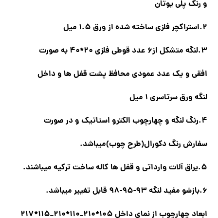
و رنگ پلی یوتان
2.استراکچر فلزی ساخته شده از ورق 1.5 میل
3.لنگه متشکل از6 عدد قوطی فلزی 20*40 به صورت
افقی و یک عدد عمودی محافظ پشت قفل ها و داخل
لنگه ورق سرتاسری 1 میل
4.رنگ لنگه و چهارچوب الکترو استاتیک و در صورت
سفارش رنگ دکورال(طرح چوب)میباشد.
5.یراق آلات وارداتی و قفل ها کاله ساخت ترکیه میباشند.
6.بازشو مفید لنگه 93-95-98 قابل تغییر میباشد.
ابعاد چهارچوب از نمای داخل 105*210_110*210_115*217