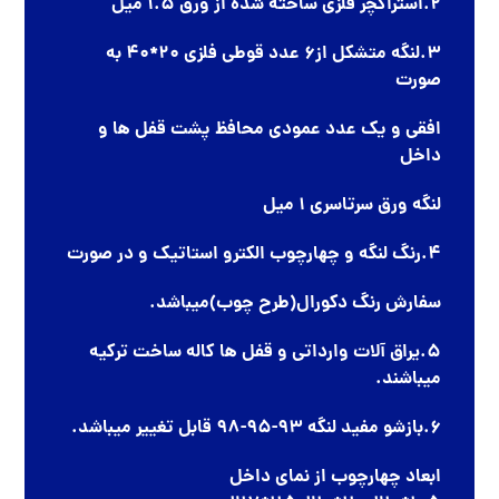
2.استراکچر فلزی ساخته شده از ورق 1.5 میل
3.لنگه متشکل از6 عدد قوطی فلزی 20*40 به
صورت
افقی و یک عدد عمودی محافظ پشت قفل ها و
داخل
لنگه ورق سرتاسری 1 میل
4.رنگ لنگه و چهارچوب الکترو استاتیک و در صورت
سفارش رنگ دکورال(طرح چوب)میباشد.
5.یراق آلات وارداتی و قفل ها کاله ساخت ترکیه
میباشند.
6.بازشو مفید لنگه 93-95-98 قابل تغییر میباشد.
ابعاد چهارچوب از نمای داخل