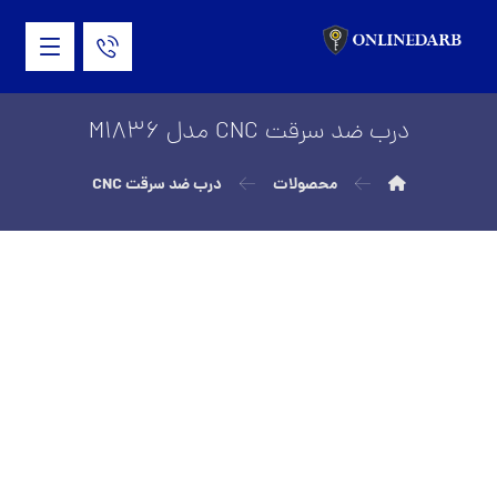
درب ضد سرقت CNC مدل M1836
محصولات
درب ضد سرقت CNC