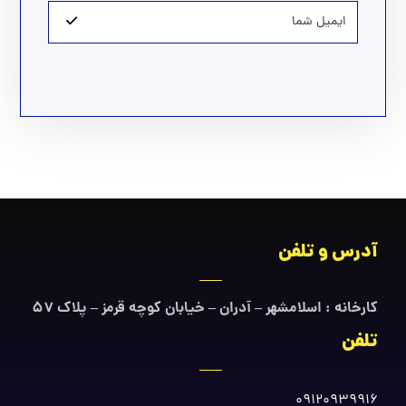
آدرس و تلفن
کارخانه : اسلامشهر – آدران – خیابان کوچه قرمز – پلاک ۵۷
تلفن
09120939916