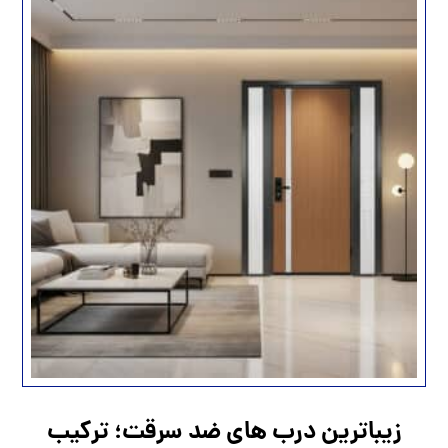
زیباترین درب های ضد سرقت؛ ترکیب