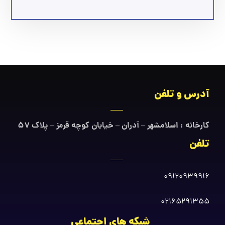
آدرس و تلفن
کارخانه : اسلامشهر – آدران – خیابان کوچه قرمز – پلاک ۵۷
تلفن
09120939916
02165291355
شبکه های اجتماعی