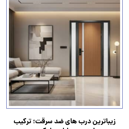
زیباترین درب های ضد سرقت؛ ترکیب